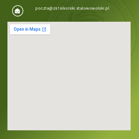
poczta@zs1sikorski.stalowowolski.pl