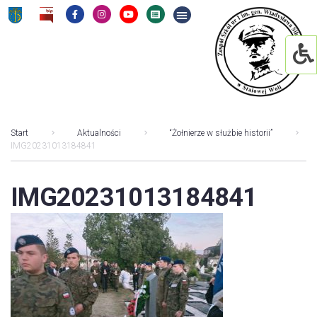
Start
Aktualności
“Żołnierze w służbie historii”
IMG20231013184841
IMG20231013184841