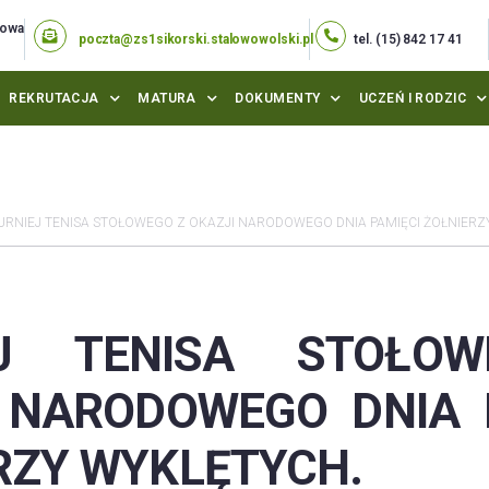
lowa
poczta@zs1sikorski.stalowowolski.pl
tel. (15) 842 17 41
REKRUTACJA
MATURA
DOKUMENTY
UCZEŃ I RODZIC
URNIEJ TENISA STOŁOWEGO Z OKAZJI NARODOWEGO DNIA PAMIĘCI ŻOŁNIERZ
EJ TENISA STOŁO
 NARODOWEGO DNIA 
RZY WYKLĘTYCH.