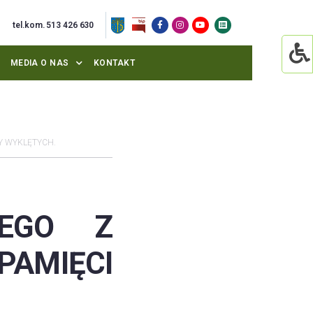
tel.kom. 513 426 630
MEDIA O NAS
KONTAKT
Y WYKLĘTYCH.
WEGO Z
PAMIĘCI