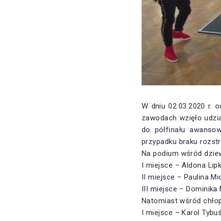
W dniu 02.03.2020 r. o
zawodach wzięło udział
do półfinału awanso
przypadku braku rozstr
Na podium wśród dziew
I miejsce – Aldona Lip
II miejsce – Paulina Mi
III miejsce – Dominika
Natomiast wśród chło
I miejsce – Karol Tybu