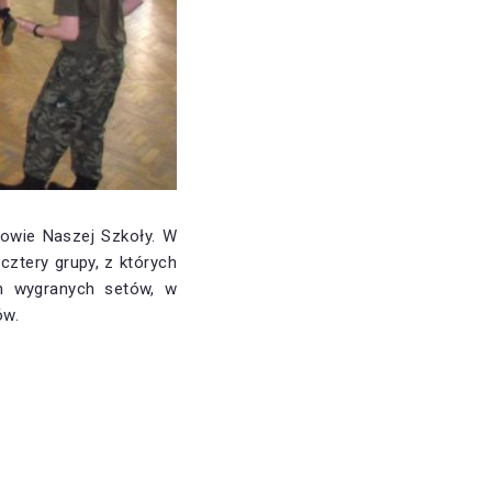
niowie Naszej Szkoły. W
cztery grupy, z których
h wygranych setów, w
ów.