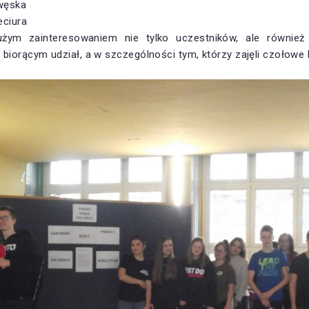
owęska
eciura
dużym zainteresowaniem nie tylko uczestników, ale również k
biorącym udział, a w szczególności tym, którzy zajęli czołowe l