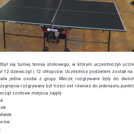
dbył się turniej tenisa stołowego, w którym uczestniczyli ucz
 12 dziewcząt i 12 chłopców. Uczestnicy podzieleni zostali na 
wała jedna osoba z grupy. Mecze rozgrywane były do dwóc
zygnięcia rozgrywany był trzeci set również do jedenastu punkt
cząt czołowe miejsca zajęły:
ka
cek
 Małek
pców:
ś