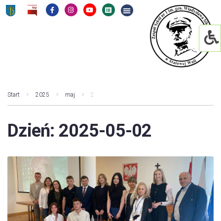
Start
2025
maj
2
Dzień:
2025-05-02