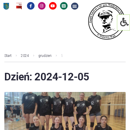
Start
2024
grudzień
5
Dzień:
2024-12-05