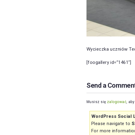
Wycieczka uczniów Te
[foogallery id=”1461″]
Send a Commen
Musisz się
zalogować
, ab
WordPress Social L
Please navigate to
S
For more information