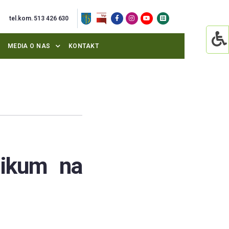
tel.kom. 513 426 630
MEDIA O NAS
KONTAKT
nikum na