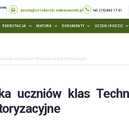
lowa
poczta@zs1sikorski.stalowowolski.pl
tel. (15) 842 17 41
REKRUTACJA
MATURA
DOKUMENTY
UCZEŃ I RODZIC
ycieczka uczniów klas Technikum na targi motoryzacyjne
ka uczniów klas Tech
toryzacyjne