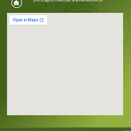
poczta@zs1sikorski.stalowowolski.pl