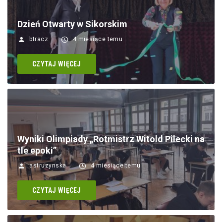
Dzień Otwarty w Sikorskim
btracz
4 miesiące temu
CZYTAJ WIĘCEJ
Wyniki Olimpiady „Rotmistrz Witold Pilecki na
tle epoki”
astruzynska
4 miesiące temu
CZYTAJ WIĘCEJ