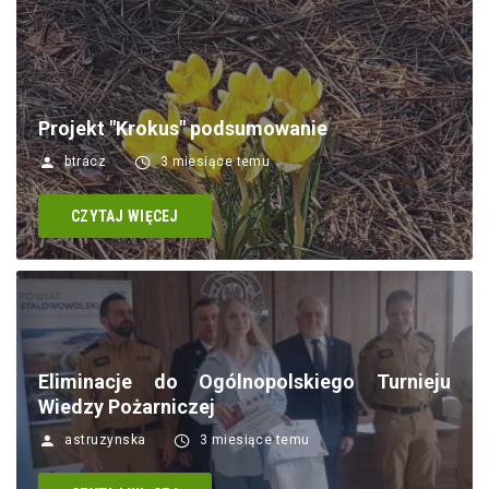
Projekt "Krokus" podsumowanie
btracz
3 miesiące temu
CZYTAJ WIĘCEJ
Eliminacje do Ogólnopolskiego Turnieju
Wiedzy Pożarniczej
astruzynska
3 miesiące temu