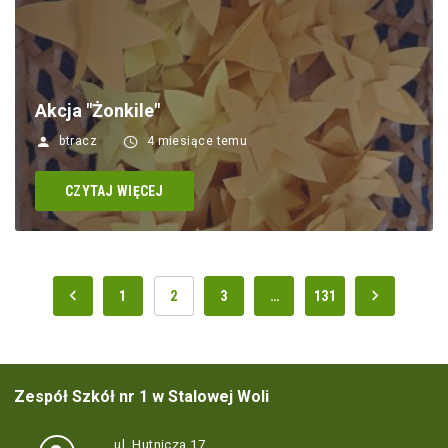
Akcja "Żonkile"
btracz
4 miesiące temu
CZYTAJ WIĘCEJ
1
2
3
…
131
Zespół Szkół nr 1 w Stalowej Woli
ul. Hutnicza 17,